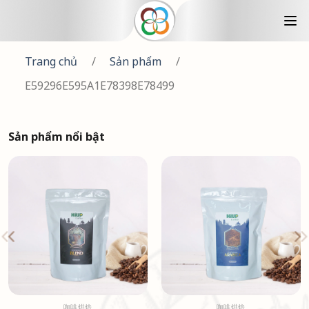
Trang chủ
/
Sản phẩm
/
E59296E595A1E78398E78499
Sản phẩm nổi bật
咖啡烘焙
咖啡烘焙