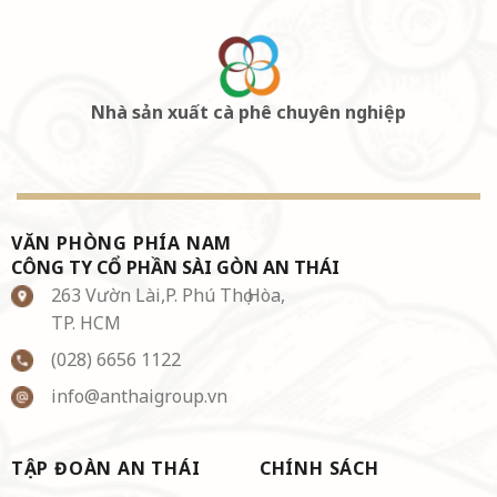
Nhà sản xuất cà phê chuyên nghiệp
VĂN PHÒNG PHÍA NAM
CÔNG TY CỔ PHẦN SÀI GÒN AN THÁI
263 Vườn Lài,P. Phú Thọ Hòa,
TP. HCM
(028) 6656 1122
info@anthaigroup.vn
TẬP ĐOÀN AN THÁI
CHÍNH SÁCH