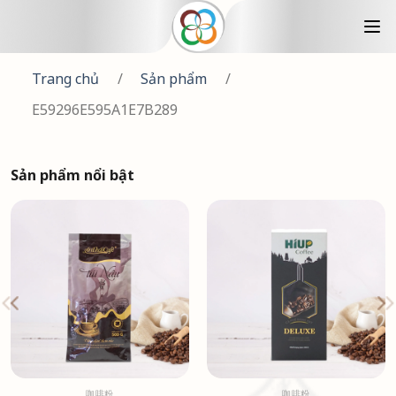
Trang chủ
/
Sản phẩm
/
E59296E595A1E7B289
Sản phẩm nổi bật
咖啡粉
咖啡粉