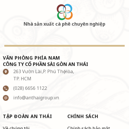
Nhà sản xuất cà phê chuyên nghiệp
VĂN PHÒNG PHÍA NAM
CÔNG TY CỔ PHẦN SÀI GÒN AN THÁI
263 Vườn Lài,P. Phú Thọ Hòa,
TP. HCM
(028) 6656 1122
info@anthaigroup.vn
TẬP ĐOÀN AN THÁI
CHÍNH SÁCH
Về chúng tôi
Chính sách bảo mật