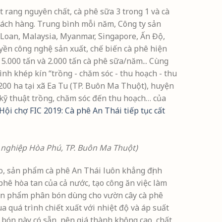
t rang nguyên chất, cà phê sữa 3 trong 1 và cà
ách hàng. Trung bình mỗi năm, Công ty sản
i Loan, Malaysia, Myanmar, Singapore, Ấn Độ,
yền công nghệ sản xuất, chế biến cà phê hiện
 5.000 tấn và 2.000 tấn cà phê sữa/năm... Cùng
ình khép kín “trồng - chăm sóc - thu hoạch - thu
200 ha tại xã Ea Tu (TP. Buôn Ma Thuột), huyện
 kỹ thuật trồng, chăm sóc đến thu hoạch… của
Hội chợ FIC 2019: Cà phê An Thái tiếp tục cất
g nghiệp Hòa Phú, TP. Buôn Ma Thuột)
ào, sản phẩm cà phê An Thái luôn khẳng định
phê hòa tan của cả nước, tạo công ăn việc làm
sản phẩm phân bón dùng cho vườn cây cà phê
a quá trình chiết xuất với nhiệt độ và áp suất
 bón này có sẵn, nên giá thành không cao, chất