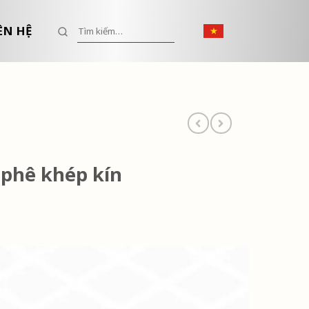
Tìm kiếm:
ÊN HỆ
phê khép kín