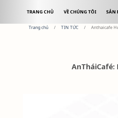
TRANG CHỦ
VỀ CHÚNG TÔI
SẢN 
Trang chủ
/
TIN TỨC
/
Anthaicafe H
AnTháiCafé: H