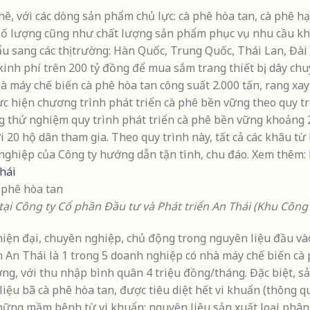
ê, với các dòng sản phẩm chủ lực: cà phê hòa tan, cà phê hạ
số lượng cũng như chất lượng sản phẩm phục vụ nhu cầu kh
hẩu sang các thị trường: Hàn Quốc, Trung Quốc, Thái Lan, Đà
inh phí trên 200 tỷ đồng để mua sắm trang thiết bị, dây chu
nhà máy chế biến cà phê hòa tan công suất 2.000 tấn, rang xay
ực hiện chương trình phát triển cà phê bền vững theo quy tr
g thử nghiệm quy trình phát triển cà phê bền vững khoảng 
 20 hộ dân tham gia. Theo quy trình này, tất cả các khâu từ
ghiệp của Công ty hướng dẫn tận tình, chu đáo. Xem thêm:
hái
tại Công ty Cổ phần Đầu tư và Phát triển An Thái (Khu Côn
 hiện đại, chuyên nghiệp, chủ động trong nguyên liệu đầu v
n An Thái là 1 trong 5 doanh nghiệp có nhà máy chế biến cà 
ng, với thu nhập bình quân 4 triệu đồng/tháng. Đặc biệt, 
ệu bã cà phê hòa tan, được tiêu diệt hết vi khuẩn (thông qu
những mầm bệnh từ vi khuẩn; nguyên liệu sản xuất loại phân