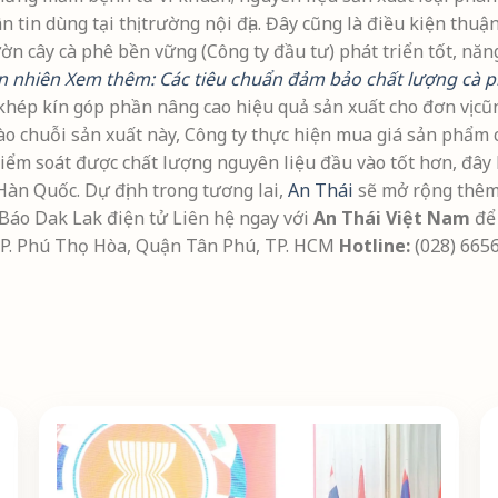
tin dùng tại thị trường nội địa. Đây cũng là điều kiện thuận
ờn cây cà phê bền vững (Công ty đầu tư) phát triển tốt, năng
ên nhiên
Xem thêm: Các tiêu chuẩn đảm bảo chất lượng cà 
h khép kín góp phần nâng cao hiệu quả sản xuất cho đơn vị c
o chuỗi sản xuất này, Công ty thực hiện mua giá sản phẩm c
iểm soát được chất lượng nguyên liệu đầu vào tốt hơn, đây l
Hàn Quốc. Dự định trong tương lai,
An Thái
sẽ mở rộng thêm 
Báo Dak Lak điện tử Liên hệ ngay với
An Thái Việt Nam
để 
 P. Phú Thọ Hòa, Quận Tân Phú, TP. HCM
Hotline:
(028) 6656