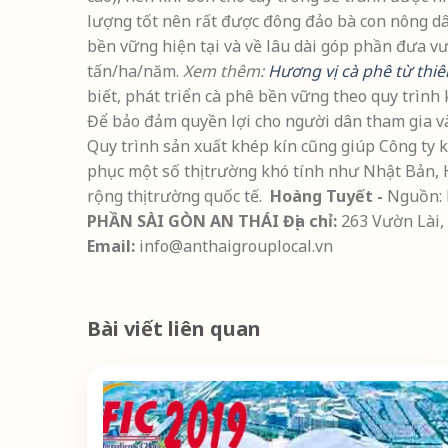
lượng tốt nên rất được đông đảo bà con nông dân 
bền vững hiện tại và về lâu dài góp phần đưa vư
tấn/ha/năm.
Xem thêm:
Hương vị cà phê từ thi
biết, phát triển cà phê bền vững theo quy trìn
Để bảo đảm quyền lợi cho người dân tham gia và
Quy trình sản xuất khép kín cũng giúp Công ty k
phục một số thị trường khó tính như Nhật Bản, 
rộng thị trường quốc tế.
Hoàng Tuyết -
Nguồn: 
PHẦN SÀI GÒN AN THÁI
Địa chỉ:
263 Vườn Lài,
Email:
info@anthaigrouplocal.vn
Bài viết liên quan