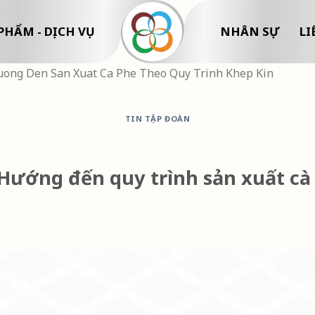
PHẨM - DỊCH VỤ
NHÂN SỰ
LI
uong Den San Xuat Ca Phe Theo Quy Trinh Khep Kin
TIN TẬP ĐOÀN
ướng đến quy trình sản xuất cà 