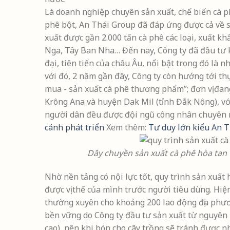
Là doanh nghiệp chuyên sản xuất, chế biến cà ph
phê bột, An Thái Group đã đáp ứng được cả về 
xuất được gần 2.000 tấn cà phê các loại, xuất k
Nga, Tây Ban Nha… Đến nay, Công ty đã đầu tư k
đại, tiên tiến của châu Âu, nổi bật trong đó là 
với đó, 2 năm gần đây, Công ty còn hướng tới th
mua - sản xuất cà phê thương phẩm”; đơn vị đan
Krông Ana và huyện Dak Mil (tỉnh Đắk Nông), với
người dân đều được đội ngũ công nhân chuyên n
cánh phát triển
Xem thêm:
Tư duy lớn kiểu An T
Dây chuyền sản xuất cà phê hòa tan 
Nhờ nền tảng có nội lực tốt, quy trình sản xuất
được vị thế của mình trước người tiêu dùng. Hiệ
thường xuyên cho khoảng 200 lao động địa phươ
bền vững do Công ty đầu tư sản xuất từ nguyên li
cao), nên khi bón cho cây trồng sẽ tránh được 