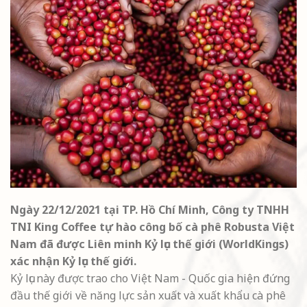
Ngày 22/12/2021 tại TP. Hồ Chí Minh, Công ty TNHH
TNI King Coffee tự hào công bố cà phê Robusta Việt
Nam đã được Liên minh Kỷ lục thế giới (WorldKings)
xác nhận Kỷ lục thế giới.
Kỷ lục này được trao cho Việt Nam - Quốc gia hiện đứng
đầu thế giới về năng lực sản xuất và xuất khẩu cà phê