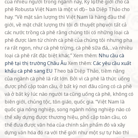
của nhiều người trong ngành này, Kỷ lục thế giới cho cà
phê Robusta Việt Nam là một ví dụ” – bà Diệp Thảo cho
hay. “Về mặt sản lượng thì Việt Nam là hàng đầu thế
giới, về mặt chất lượng thì tôi đi thuyết phục với tất cả
các nước trồng cà phê rằng chúng tôi có những loại cà
phê được làm từ chính cà phê của chúng tôi nhưng pha
ra rất ngon, như cà phê trứng, cà phê sữa đá,…và nhiều
loại cà phê rất đặc biệt khác.” Xem thêm:
Nhu cầu cà
phê tại thị trường Châu Âu
Xem thêm:
Các yêu cầu xuất
khẩu cà phê sang EU
Theo bà Diệp Thảo, tiềm năng
của ngành cà phê là rất lớn. Bởi vì cà phê là thức uống
được phổ cập toàn cầu, ở bất kỳ nơi đâu cũng có cà phê
và ở bất kỳ lúc nào người ta cũng uống cà phê, không có
biên giới, chủng tộc, tôn giáo, quốc gia. “Việt Nam là
quốc gia nông nghiệp, song ngành nông nghiệp nào có
thể xây dựng được thương hiệu, phổ cập toàn cầu, có
thể đưa được văn hóa của chính sản phẩm đó và xây
dựng văn hóa đó ra với thế giới như một sự tự hào thì