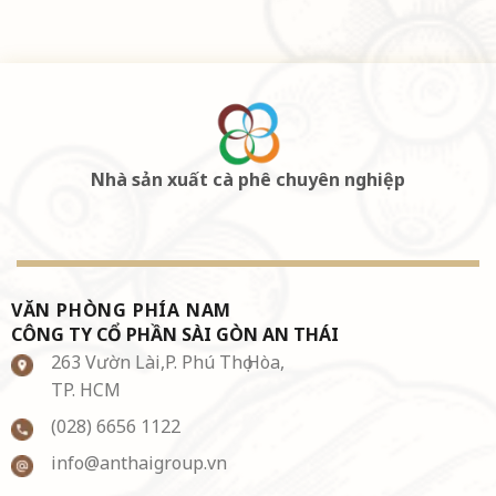
Nhà sản xuất cà phê chuyên nghiệp
VĂN PHÒNG PHÍA NAM
CÔNG TY CỔ PHẦN SÀI GÒN AN THÁI
263 Vườn Lài,P. Phú Thọ Hòa,
TP. HCM
(028) 6656 1122
info@anthaigroup.vn