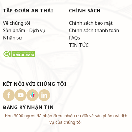
TẬP ĐOÀN AN THÁI
CHÍNH SÁCH
Về chúng tôi
Chính sách bảo mật
Sản phẩm - Dịch vụ
Chính sách thanh toán
Nhân sự
FAQs
TIN TỨC
KẾT NỐI VỚI CHÚNG TÔI
ĐĂNG KÝ NHẬN TIN
Hơn 3000 người đã nhận được nhiều ưu đãi về sản phẩm và dịch
vụ của chúng tôi!