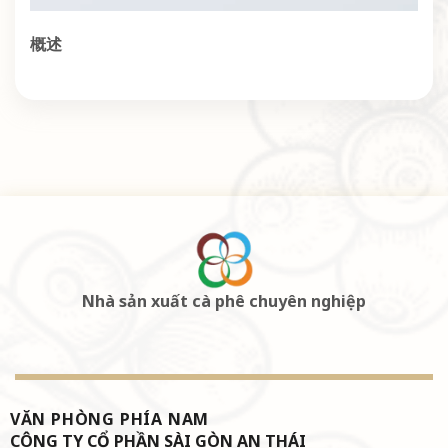
概述
Nhà sản xuất cà phê chuyên nghiệp
VĂN PHÒNG PHÍA NAM
CÔNG TY CỔ PHẦN SÀI GÒN AN THÁI