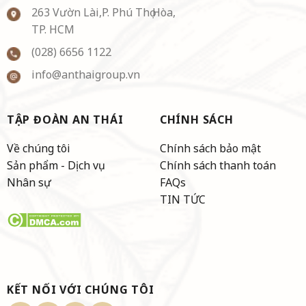
263 Vườn Lài,P. Phú Thọ Hòa,
TP. HCM
(028) 6656 1122
info@anthaigroup.vn
TẬP ĐOÀN AN THÁI
CHÍNH SÁCH
Về chúng tôi
Chính sách bảo mật
Sản phẩm - Dịch vụ
Chính sách thanh toán
Nhân sự
FAQs
TIN TỨC
KẾT NỐI VỚI CHÚNG TÔI