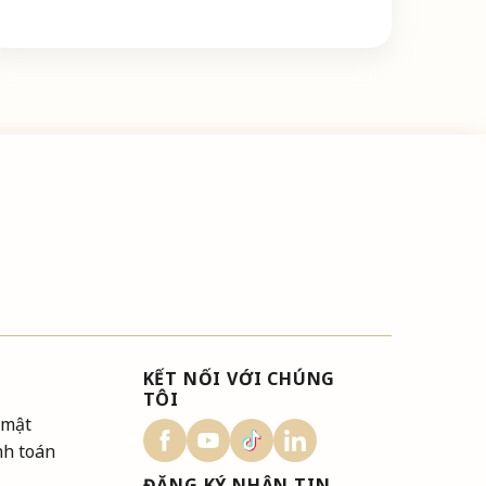
KẾT NỐI VỚI CHÚNG
TÔI
 mật
nh toán
ĐĂNG KÝ NHẬN TIN