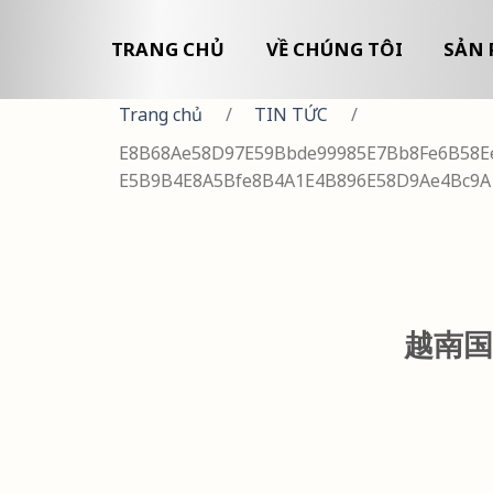
TRANG CHỦ
VỀ CHÚNG TÔI
SẢN 
Trang chủ
/
TIN TỨC
/
E8B68Ae58D97E59Bbde99985E7Bb8Fe6B58Ee
E5B9B4E8A5Bfe8B4A1E4B896E58D9Ae4Bc9A
越南国