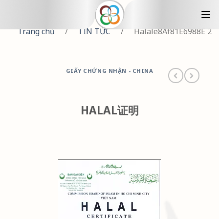
Trang chủ
/
TIN TỨC
/
Halale8Af81E6988E 2
GIẤY CHỨNG NHẬN - CHINA
HALAL证明