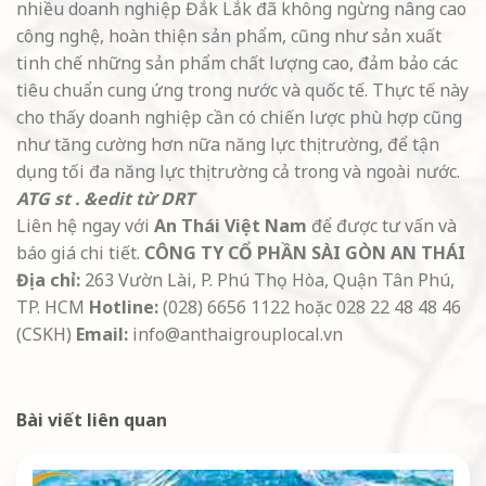
nhiều doanh nghiệp Đắk Lắk đã không ngừng nâng cao
công nghệ, hoàn thiện sản phẩm, cũng như sản xuất
tinh chế những sản phẩm chất lượng cao, đảm bảo các
tiêu chuẩn cung ứng trong nước và quốc tế. Thực tế này
cho thấy doanh nghiệp cần có chiến lược phù hợp cũng
như tăng cường hơn nữa năng lực thị trường, để tận
dụng tối đa năng lực thị trường cả trong và ngoài nước.
ATG st . &edit từ DRT
Liên hệ ngay với
An Thái Việt Nam
để được tư vấn và
báo giá chi tiết.
CÔNG TY CỔ PHẦN SÀI GÒN AN THÁI
Địa chỉ:
263 Vườn Lài, P. Phú Thọ Hòa, Quận Tân Phú,
TP. HCM
Hotline:
(028) 6656 1122 hoặc 028 22 48 48 46
(CSKH)
Email:
info@anthaigrouplocal.vn
Bài viết liên quan