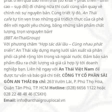
phát triển qua bao hình thái (sơ khai – phát triển - đỉnh
cao – sụp đổ) đi chăng nữa thì cuối cùng vẫn quay về
chính nó: sự nguyên bản. Cùng triết lý đó,
An Thái
cafe
tự tin vẹn trao những giá trị đích thực của cà phê
đến với người yêu chúng, bằng những sản phẩm chất
lượng, trọn vị nguyên bản!
(BBT AnThaiGroup)
Với phương châm
“Hợp tác dài lâu – Cùng nhau phát
triển”
. An Thái xây dựng mạng lưới sản xuất và phân
phối cà phê rộng lớn trong và ngoài nước. Đảm bảo sản
phẩm đầu ra chất lượng và giá cả hợp lý tới doanh
nghiệp bạn. Liên hệ ngay với
An Thái Việt Nam
để
được tư vấn và báo giá chi tiết.
CÔNG TY CỔ PHẦN SÀI
GÒN AN THÁI
Địa chỉ:
263 Vườn Lài, P. Phú Thọ Hòa,
Quận Tân Phú, TP. HCM
Hotline:
(028) 6656 1122 hoặc
028 22 48 48 46 (CSKH)
Email:
info@anthaigrouplocal.vn