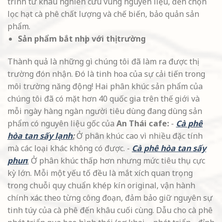
trình từ khâu nghiên cứu vùng nguyên liệu, đến chọn
lọc hạt cà phê chất lượng và chế biến, bảo quản sản
phẩm.
Sản phẩm bắt nhịp với thị trường
Thành quả là những gì chúng tôi đã làm ra được thị
trường đón nhận. Đó là tinh hoa của sự cải tiến trong
môi trường năng động! Hai phân khúc sản phẩm của
chúng tôi đã có mặt hơn 40 quốc gia trên thế giới và
mỗi ngày hàng ngàn người tiêu dùng đang dùng sản
phẩm có nguyên liệu gốc của
An Thái cafe:
-
Cà phê
hòa tan sấy lạnh
:
Ở phân khúc cao vì nhiều đặc tính
mà các loại khác không có được. -
Cà phê hòa tan sấy
phun
:
Ở phân khúc thấp hơn nhưng mức tiêu thụ cực
kỳ lớn. Mỗi một yếu tố đều là mắt xích quan trọng
trong chuỗi quy chuẩn khép kín original, vận hành
chính xác theo từng công đoạn, đảm bảo giữ nguyên sự
tinh túy của cà phê đến khâu cuối cùng. Dẫu cho cà phê