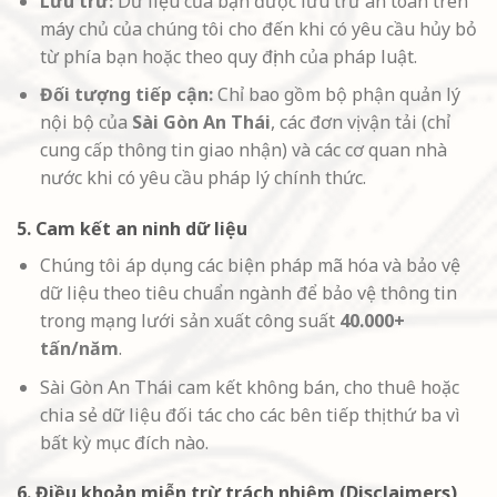
Lưu trữ:
Dữ liệu của bạn được lưu trữ an toàn trên
máy chủ của chúng tôi cho đến khi có yêu cầu hủy bỏ
từ phía bạn hoặc theo quy định của pháp luật.
Đối tượng tiếp cận:
Chỉ bao gồm bộ phận quản lý
nội bộ của
Sài Gòn An Thái
, các đơn vị vận tải (chỉ
cung cấp thông tin giao nhận) và các cơ quan nhà
nước khi có yêu cầu pháp lý chính thức.
5. Cam kết an ninh dữ liệu
Chúng tôi áp dụng các biện pháp mã hóa và bảo vệ
dữ liệu theo tiêu chuẩn ngành để bảo vệ thông tin
trong mạng lưới sản xuất công suất
40.000+
tấn/năm
.
Sài Gòn An Thái cam kết không bán, cho thuê hoặc
chia sẻ dữ liệu đối tác cho các bên tiếp thị thứ ba vì
bất kỳ mục đích nào.
6. Điều khoản miễn trừ trách nhiệm (Disclaimers)