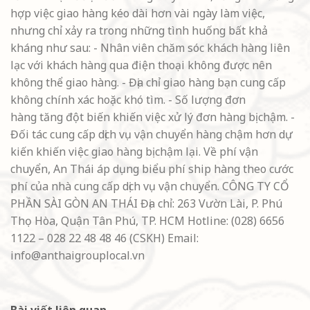
hợp việc giao hàng kéo dài hơn vài ngày làm việc,
nhưng chỉ xảy ra trong những tình huống bất khả
kháng như sau: - Nhân viên chăm sóc khách hàng liên
lạc với khách hàng qua điện thoại không được nên
không thể giao hàng. - Địa chỉ giao hàng bạn cung cấp
không chính xác hoặc khó tìm. - Số lượng đơn
hàng tăng đột biến khiến việc xử lý đơn hàng bị chậm. -
Đối tác cung cấp dịch vụ vận chuyển hàng chậm hơn dự
kiến khiến việc giao hàng bị chậm lại. Về phí vận
chuyển, An Thái áp dụng biểu phí ship hàng theo cước
phí của nhà cung cấp dịch vụ vận chuyển.
CÔNG TY CỔ
PHẦN SÀI GÒN AN THÁI Địa chỉ: 263 Vườn Lài, P. Phú
Thọ Hòa, Quận Tân Phú, TP. HCM Hotline: (028) 6656
1122 – 028 22 48 48 46 (CSKH) Email:
info@anthaigrouplocal.vn
Bài viết liên quan