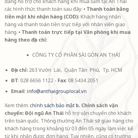
đang hỗ trợ cho khách hàng khi mua sắm tại An Thái
các hình thức thanh toán sau đây:
• Thanh toán bằng
tiền mặt khi nhận hàng (COD):
Khách hàng nhận
hàng và thanh toán tiền trực tiếp với nhân viên giao
hàng.
• Thanh toán trực tiếp tại Văn phòng khi mua
hàng theo địa chỉ:
CÔNG TY CỔ PHẦN SÀI GÒN AN THÁI
Địa chỉ:
263 Vườn Lài, Quận Tân Phú, Tp. HCM
ĐT
: 028 6656 1122 -
Fax
: 08 5434 2051
Email
:
info@anthaigrouplocal.vn
Xem thêm:
chính sách bảo mật
b. Chính sách vận
chuyển:
Đội ngũ An Thái
hỗ trợ vận chuyển cho khách
trên toàn quốc. Thông thường An Thái sẽ giao hàng cho
khách hàng trong khoảng từ 03 đến 05 ngày làm việc kể
từ khi nhận được đơn hàng. Tuy nhiên, cũng có trường