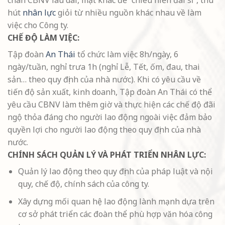
chân CBNV lâu dài, mặt khác để “chiêu hiền đãi sĩ”, thu
hút
nhân lực
giỏi từ nhiều nguồn khác nhau về làm
việc cho Công ty.
CHẾ ĐỘ LÀM VIỆC:
Tập đoàn
An Thái
tổ chức làm việc 8h/ngày, 6
ngày/tuần, nghỉ trưa 1h (nghỉ Lễ, Tết, ốm, đau, thai
sản… theo quy định của nhà nước). Khi có yêu cầu về
tiến độ sản xuất, kinh doanh, Tập đoàn An Thái có thể
yêu cầu CBNV làm thêm giờ và thực hiện các chế độ đãi
ngộ thỏa đáng cho người lao động ngoài việc đảm bảo
quyền lợi cho người lao động theo quy định của nhà
nước.
CHÍNH SÁCH QUẢN LÝ VÀ PHÁT TRIỂN NHÂN LỰC:
Quản lý lao động theo quy định của pháp luật và nội
quy, chế độ, chính sách của công ty.
Xây dựng mối quan hệ lao động lành mạnh dựa trên
cơ sở phát triển các đoàn thể phù hợp văn hóa công