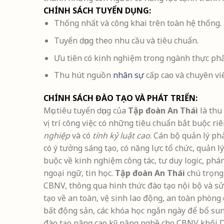
CHÍNH SÁCH TUYỂN DỤNG:
Thống nhất và công khai trên toàn hệ thống.
Tuyển dụng theo nhu cầu và tiêu chuẩn.
Ưu tiên có kinh nghiệm trong ngành thực ph
Thu hút nguồn
nhân sự
cấp cao và chuyên vi
CHÍNH SÁCH ĐÀO TẠO VÀ PHÁT TRIỂN:
Mục tiêu tuyển dụng của
Tập đoàn An Thái
là thu
vị trí công việc có những tiêu chuẩn bắt buộc r
nghiệp
và có
tính kỷ luật cao
. Cán bộ quản lý ph
có ý tưởng sáng tạo, có năng lực tổ chức, quản lý
buộc về kinh nghiệm công tác, tư duy logic, phá
ngoại ngữ, tin học.
Tập đoàn An Thái
chú trọng 
CBNV, thông qua hình thức đào tạo nội bộ và sử 
tạo về an toàn, vệ sinh lao động, an toàn phòng 
bất động sản, các khóa học ngắn ngày để bổ sun
đào tạo nâng cao kỹ năng nghề cho CBNV khối Dịc