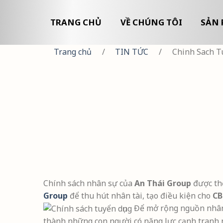
TRANG CHỦ
VỀ CHÚNG TÔI
SẢN 
Trang chủ
/
TIN TỨC
/
Chinh Sach 
Chính sách nhân sự của
An Thái Group
được thể
Group
để thu hút nhân tài, tạo điều kiện cho
CB
Để mở rộng nguồn nhân l
thành những con người có năng lực cạnh tranh nh