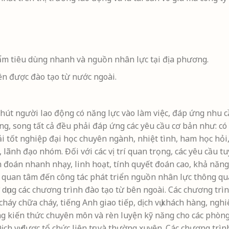
ẩm tiêu dùng nhanh và nguồn nhân lực tại địa phương.
ên được đào tạo từ nước ngoài.
 hút người lao động có năng lực vào làm việc, đáp ứng nhu 
iêng, song tất cả đều phải đáp ứng các yêu cầu cơ bản như: c
ải tốt nghiệp đại học chuyên ngành, nhiệt tình, ham học hỏi,
, lãnh đạo nhóm. Đối với các vị trí quan trọng, các yêu cầu t
n đoán nhanh nhạy, linh hoạt, tính quyết đoán cao, khả năng
quan tâm đến công tác phát triển nguồn nhân lực thông qua
dụng các chương trình đào tạo từ bên ngoài. Các chương trìn
cháy chữa cháy, tiếng Anh giao tiếp, dịch vụ khách hàng, nghi
g kiến thức chuyên môn và rèn luyện kỹ năng cho các phòng 
h vụ được tổ chức liên tục và thường xuyên. Các chương trình