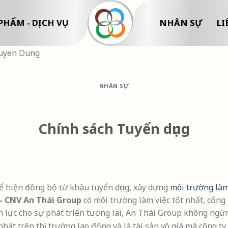
PHẨM - DỊCH VỤ
NHÂN SỰ
LI
Tuyen Dung
NHÂN SỰ
Chính sách Tuyển dụng
 hiện đồng bộ từ khâu tuyển dụng, xây dựng
môi trường làm
- CNV An Thái Group
có môi trường làm việc tốt nhất, cống 
ực cho sự phát triển tương lai, An Thái Group không ngừng
ất trên thị trường lao động và là tài sản vô giá mà công ty