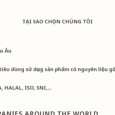
TẠI SAO CHỌN CHÚNG TÔI
âu Âu
iêu dùng sử dụng sản phẩm có nguyên liệu gố
 HALAL, ISO, SNI,...
MPANIES AROUND THE WORLD