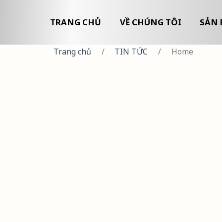
TRANG CHỦ
VỀ CHÚNG TÔI
SẢN 
Trang chủ
/
TIN TỨC
/
Home