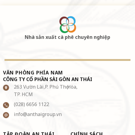
Nhà sản xuất cà phê chuyên nghiệp
VĂN PHÒNG PHÍA NAM
CÔNG TY CỔ PHẦN SÀI GÒN AN THÁI
263 Vườn Lài,P. Phú Thọ Hòa,
TP. HCM
(028) 6656 1122
info@anthaigroup.vn
TẬP ĐOÀN AN THÁI
CHÍNH SÁCH