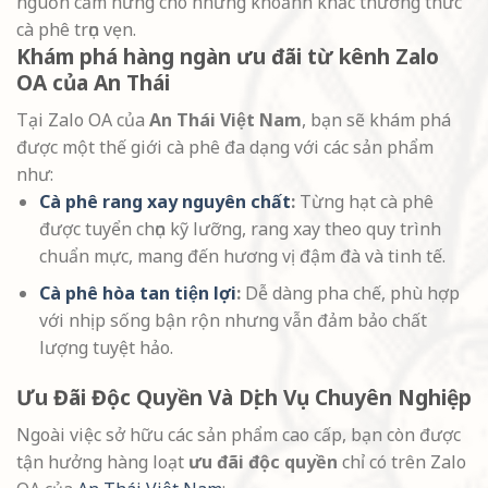
nguồn cảm hứng cho những khoảnh khắc thưởng thức
cà phê trọn vẹn.
Khám phá hàng ngàn ưu đãi từ kênh Zalo
OA của An Thái
Tại Zalo OA của
An Thái Việt Nam
, bạn sẽ khám phá
được một thế giới cà phê đa dạng với các sản phẩm
như:
Cà phê rang xay nguyên chất
:
Từng hạt cà phê
được tuyển chọn kỹ lưỡng, rang xay theo quy trình
chuẩn mực, mang đến hương vị đậm đà và tinh tế.
Cà phê hòa tan tiện lợi
:
Dễ dàng pha chế, phù hợp
với nhịp sống bận rộn nhưng vẫn đảm bảo chất
lượng tuyệt hảo.
Ưu Đãi Độc Quyền Và Dịch Vụ Chuyên Nghiệp
Ngoài việc sở hữu các sản phẩm cao cấp, bạn còn được
tận hưởng hàng loạt
ưu đãi độc quyền
chỉ có trên Zalo