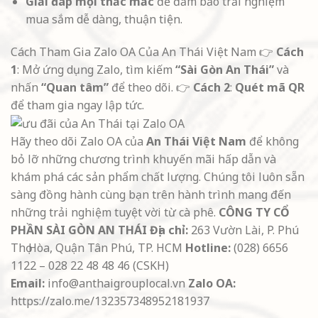
Giải đáp mọi thắc mắc
để đảm bảo trải nghiệm
mua sắm dễ dàng, thuận tiện.
Cách Tham Gia Zalo OA Của An Thái Việt Nam
👉
Cách
1
: Mở ứng dụng Zalo, tìm kiếm
“Sài Gòn An Thái”
và
nhấn
“Quan tâm”
để theo dõi.
👉
Cách 2
:
Quét mã QR
để tham gia ngay lập tức.
Hãy theo dõi Zalo OA của
An Thái Việt Nam
để không
bỏ lỡ những chương trình khuyến mãi hấp dẫn và
khám phá các sản phẩm chất lượng. Chúng tôi luôn sẵn
sàng đồng hành cùng bạn trên hành trình mang đến
những trải nghiệm tuyệt vời từ cà phê.
CÔNG TY CỔ
PHẦN SÀI GÒN AN THÁI
Địa chỉ:
263 Vườn Lài, P. Phú
Thọ Hòa, Quận Tân Phú, TP. HCM
Hotline:
(028) 6656
1122 – 028 22 48 48 46 (CSKH)
Email:
info@anthaigrouplocal.vn
Zalo OA:
https://zalo.me/132357348952181937