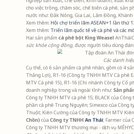
nghiệp sản xuất, chế biến, kinh doanh, xuất khẩ
cho việc trồng, chăm sóc, chế biến cà phê, sản
nước như: Đắk Nông, Gia Lai, Lâm Đồng, Khánh 
Xem thêm:
Hội chợ triển lãm ASEAN+1 lần thứ
Xem thêm:
Triển lãm quốc tế về cà phê và các m
Hai sản phẩm
cà phê bột King Weasel
AnTháiC
sức khỏe cộng đồng
, được người tiêu dùng đánh g
Các danh hiệu
Cụ thể, có 6 sản phẩm cà phê nhân, gồm có 4 s
Thắng Lợi), R1-16 (Công ty TNHH MTV Cà phê E
MTV Cà phê 15), R1-16 (Chi nhánh Công ty Cổ p
doanh nghiệp trong và ngoài tỉnh như:
Sản phẩm 
Công ty TNHH MTV cà phê 15; BLACK của Công ty
phần cà phê Trung Nguyên; Simexco của Công 
Thuột; Kiên Cường của Công ty TNHH MTV Kiên 
Chồn)
của
Công ty TNHH
An Thái
; Farmer của
Công ty TNHH MTV thương mại - dịch vụ MÊHYCÔ. 