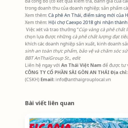
đã công bố (có kết quả kiểm tra, đánh giá của các
trong doanh thu của doanh nghiệp; sản phẩm cà
Xem thêm:
Cà phê An Thái, điểm sáng mới của 
Xem thêm:
Hội chợ Caexpo 2018 ghi nhận thành t
Việc xét và trao thưởng “
Cúp vàng cà phê chất 
chọn lựa được những
cà phê chất lượng đạt t
khích các doanh nghiệp sản xuất, kinh doanh sản
sinh an toàn thực phẩm, bảo vệ và chăm sóc sứ
BBT AnThaiGroup St., edit
Liên hệ ngay với
An Thái Việt Nam
để được tư v
CÔNG TY CỔ PHẦN SÀI GÒN AN THÁI
Địa chỉ:
(CSKH)
Email:
info@anthaigrouplocal.vn
Bài viết liên quan