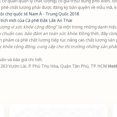
 cơ quan quản lý chất lượng); có giá trị sử dụng phổ biến, lợ
 phê chất lượng phải được đăng ký bản quyền về mẫu mã, ki
Hội chợ quốc tế Nam Á - Trung Quốc 2018
ích mới của Cà phê Đắk Lắk An Thái
lượng vì sức khỏe cộng đồng
” là một trong những danh hiệ
iêu chuẩn cao, bảo đảm an toàn sức khỏe
. Đồng thời, đây cũn
 phẩm cà phê chất lượng tiếp tục nâng cao chất lượng sản 
c khỏe cộng đồng, cung cấp cho thị trường những sản phẩm
ấn và báo giá chi tiết.
263 Vườn Lài, P. Phú Thọ Hòa, Quận Tân Phú, TP. HCM
Hotl