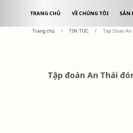
TRANG CHỦ
VỀ CHÚNG TÔI
SẢN 
Trang chủ
/
TIN TỨC
/
Tap Doan An 
Tập đoàn An Thái đó