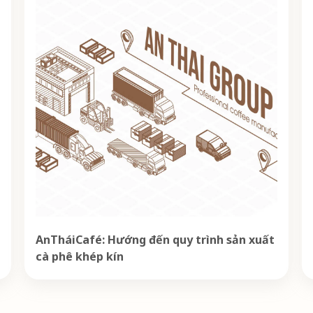
AnTháiCafé: Hướng đến quy trình sản xuất
cà phê khép kín