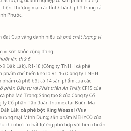
chất lượng; doanh nghiệp có sản phẩm hỗ trợ
c tiến Thương mại các tỉnh/thành phố trong cả
Bình Phước…
ẩm đạt Cup vàng danh hiệu
cà phê chất lượng vì
huột lần thứ 6
-9 Đắk Lắk), R1-18 (Công ty TNHH cà phê
n phẩm chế biến khô là R1-16 (Công ty TNHH
n phẩm cà phê bột có 14 sản phẩm của các
ổ phần Đầu tư và Phát triển An Thái
); CF15 của
à phê Mê Trang; Sáng tạo 8 của Công ty Cổ
 ty Cổ phần Tập đoàn Intimex tại Buôn Ma
 Đắk Lắk;
cà phê bột King Weasel (Vua
 thương mại Minh Dũng; sản phẩm MÊHYCÔ của
u chí như có chất lượng phù hợp với tiêu chuẩn