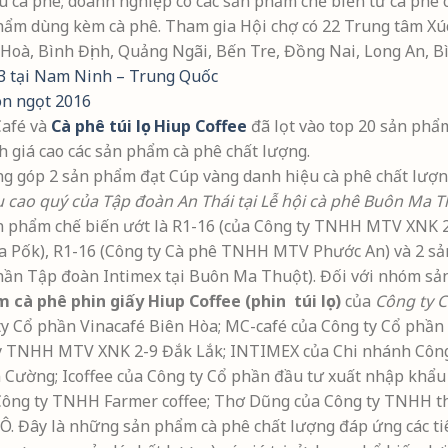
u cà phê; doanh nghiệp có các sản phẩm chế biến từ cà phê 
 phẩm dùng kèm cà phê. Tham gia Hội chợ có 22 Trung tâm Xú
Hoà, Bình Định, Quảng Ngãi, Bến Tre, Đồng Nai, Long An, 
 13 tại Nam Ninh – Trung Quốc
ón ngọt 2016
afé và
Cà phê túi lọc Hiup Coffee
đã lọt vào top 20 sản ph
iá cao các sản phẩm cà phê chất lượng.
 cao quý của Tập đoàn An Thái tại Lễ hội cà phê Buôn Ma T
ản phẩm chế biến ướt là R1-16 (của Công ty TNHH MTV XNK 2
a Pốk), R1-16 (Công ty Cà phê TNHH MTV Phước An) và 2 sả
hần Tập đoàn Intimex tại Buôn Ma Thuột). Đối với nhóm sả
cà phê phin giấy Hiup Coffee (phin túi lọc)
của
Công ty C
 Cổ phần Vinacafé Biên Hòa; MC-café của Công ty Cổ phần c
ty TNHH MTV XNK 2-9 Đắk Lắk; INTIMEX của Chi nhánh Công
Cường; Icoffee của Công ty Cổ phần đầu tư xuất nhập khẩu
 Công ty TNHH Farmer coffee; Thơ Dũng của Công ty TNHH
Đây là những sản phẩm cà phê chất lượng đáp ứng các tiê