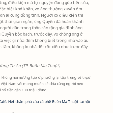
ăng, điều kiện mà tự nguyện đóng góp tiền của,
 đặc biệt khó khăn, vợ ông thường xuyên ốm
ôn ai cũng đồng tình. Người có điều kiện thì
 một thời gian ngắn, ông Quyền đã hoàn thành
 người dân trong thôn còn tặng gia đình ông
g Quyền bộc bạch, trước đây, vợ chồng ông ở
có việc gì nửa đêm không biết trông nhờ vào ai.
n tâm, không lo nhà dột cột xiêu như trước đây
hường Tự An (TP. Buôn Ma Thuột)
hông nơi nương tựa ở phường lại tập trung về trụ sở
i Việt Nam với mong muốn sẻ chia cùng người neo
 số tiền gần 130 triệu đồng.
afé: Nét chấm phá của cà phê Buôn Ma Thuột tại hội