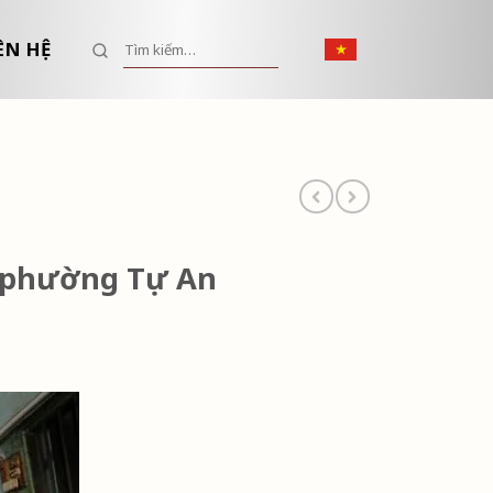
Tìm kiếm:
ÊN HỆ
 phường Tự An