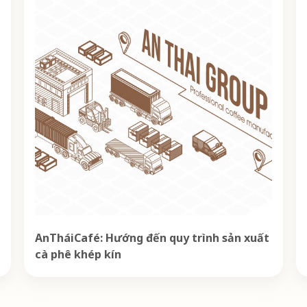
AnTháiCafé: Hướng đến quy trình sản xuất
cà phê khép kín