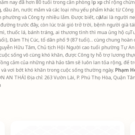
năm nay đã hơn 80 tuổi trong căn phòng lụp xụp chỉ rộng chừ
kg, dầu ăn, nước mắm và các loại nhu yếu phẩm khác từ Côn
 ơn phường và Công ty nhiều lắm. Được biết, cụ Mai là người 
ng trước đây, còn lúc trái gió trở trời, bệnh người già tái 
ì, thuốc lá, bánh tráng, ai thương tình thì mua ủng hộ cụ. T
tuổi), Đàm Thị Cúc, tổ dân phố 9 (87 tuổi)… cùng chung hoàn
guyễn Hữu Tâm, Chủ tịch Hội Người cao tuổi phường Tự An cho
, cuộc sống vô cùng khó khăn, được Công ty hỗ trợ lương t
ồng cảm của những nhà hảo tâm sẽ luôn lan tỏa rộng, để tr
a và vơi bớt khó khăn trong cuộc sống thường ngày.
Phạm H
AN THÁI Địa chỉ: 263 Vườn Lài, P. Phú Thọ Hòa, Quận Tân P
n