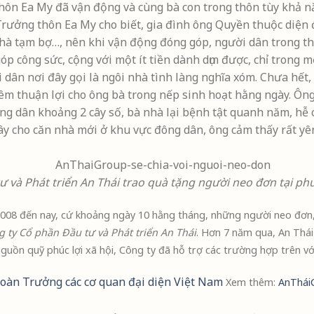
thôn Ea My đã vận động và cùng bà con trong thôn tùy khả n
Trưởng thôn Ea My cho biết, gia đình ông Quyền thuộc diện
 nhà tạm bợ…, nên khi vận động đóng góp, người dân trong th
góp công sức, cộng với một ít tiền dành dụm được, chỉ trong
dân nơi đây gọi là ngôi nhà tình làng nghĩa xóm. Chưa hết,
hêm thuận lợi cho ông bà trong nếp sinh hoạt hằng ngày. Ôn
ông dân khoảng 2 cây số, bà nhà lại bệnh tật quanh năm, hễ 
ây cho căn nhà mới ở khu vực đông dân, ông cảm thấy rất yê
ư và Phát triển An Thái trao quà tặng người neo đơn tại p
08 đến nay, cứ khoảng ngày 10 hằng tháng, những người neo đơn, k
 ty Cổ phần Đầu tư và Phát triển An Thái
. Hơn 7 năm qua, An Thá
uồn quỹ phúc lợi xã hội, Công ty đã hỗ trợ các trường hợp trên với
oàn Trưởng các cơ quan đại diện Việt Nam
Xem thêm:
AnTháiC