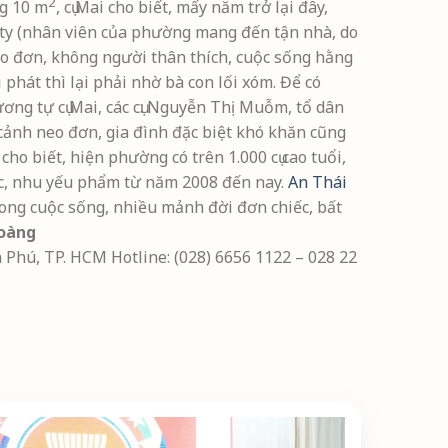
2
ng 10 m
, cụ Mai cho biết, mấy năm trở lại đây,
g ty (nhân viên của phường mang đến tận nhà, do
neo đơn, không người thân thích, cuộc sống hằng
phát thì lại phải nhờ bà con lối xóm. Để có
ương tự cụ Mai, các cụ: Nguyễn Thị Muỗm, tổ dân
 cảnh neo đơn, gia đình đặc biệt khó khăn cũng
 biết, hiện phường có trên 1.000 cụ cao tuổi,
hực, nhu yếu phẩm từ năm 2008 đến nay.
An Thái
ong cuộc sống, nhiều mảnh đời đơn chiếc, bất
oàng
hú, TP. HCM Hotline: (028) 6656 1122 – 028 22