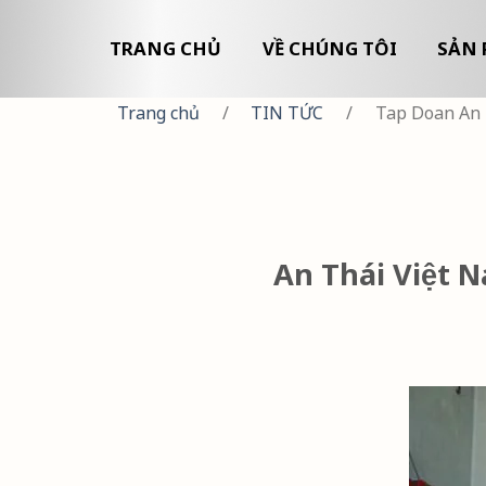
TRANG CHỦ
VỀ CHÚNG TÔI
SẢN 
Trang chủ
/
TIN TỨC
/
Tap Doan An 
An Thái Việt 