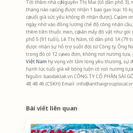
Tới thăm nhà cụ Nguyễn Thị Mai (tổ dân phố 3), 
tháng nào cụ cũng được nhận 1 bao gạo loại 10 
cụ tuổi già sức yếu không đi nhận được). Cụ cảm
ngày nhờ vào đồng lương chế độ công nhân cầu đườ
thêm tiền thuốc men, cụ bán mấy đồ vặt như gói m
phố 5 (91 tuổi), Lê Thị Năm, tổ dân phố 1A (79 
được nhận sự hỗ trợ suốt đời từ Công ty. Ông N
trong đó có 12 cụ neo đơn, không nơi nương tựa
Việt Nam
hy vọng với tấm lòng yêu thương, sự đ
hạnh lúc tuổi già xế bóng luôn có nơi nương tự
Nguồn: baodaklak.vn
CÔNG TY CỔ PHẦN SÀI GÒN 
48 48 46 (CSKH) Email: info@anthaigrouplocal.v
Bài viết liên quan