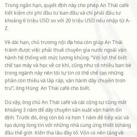
Trong ngắn hạn, quyết định này cho phép An Thái café
tiết kiệm chi phí đầu tư ban đầu và chỉ phải đầu tư
khoảng 6 triệu USD so với 20 triệu USD nếu nhập từ A-
Z.
Về dài hạn, chủ trương nội địa hóa còn giúp An Thái
tránh được việc phải thuê chuyên gia nước ngoài vận
hành hệ thống với mức lương khủng. “Với lợi thế biết
chế tạo máy và học về cơ khí, cũng như có nhiều bạn bè
trong ngành này nên tôi tự tin có thể chế tạo những
phần còn thiếu và lắp ráp, vận hành dây chuyền trơn
tru”, ông Hùng An Thái café cho biết.
Dù vậy, ông chủ An Thái café và các cộng sự cũng mất
khoảng 3 năm để dây chuyền sản xuất vận hành ổn
định. Trước đó, ông còn bỏ ra hơn 1 năm để tiếp xúc và
tạo dựng lòng tin với những nhà cung ứng thiết bị hàng
đầu thế giới. Kiến tha lâu đầy tổ. Vốn có nền tảng về