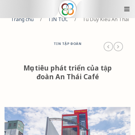
Trang chủ
/
TIN TỨC
/
Tu Duy Kieu An Thai
TIN TẬP ĐOÀN
Mục tiêu phát triển của tập
đoàn An Thái Café