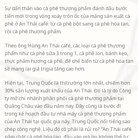
Sự dấn thân vào cà phê thương phẩm đánh dấu bước
tiến mới trong vòng xoáy trôn ốc của mảng sản xuất cà
phê ở An Thái café: từ cà phê bột sang cà phê hòa tan,
rồi cà phê thương phẩm.
Theo ông Hùng An Thái café, các loại cà phê thương
phẩm như cà phê sữa 3 trong 1, cà phê lon, bánh kẹo,
thực phẩm hương cà phê, để chế biến từ cà phê hòa tan
sẽ mang lại giá trị gia tăng cao hơn.
Hiện tại, Trung Quốc là thị trường lớn nhất, chiếm hơn
30% sản lượng xuất khẩu của An Thái. Đó là lý do Công
ty mở chi nhánh phân phối cà phê thương phẩm tại
Quảng Châu vào đầu năm nay. Ðây cũng là bước đi
trong kế hoạch đầu tư nhà máy cà phê thương phẩm
của An Thái tại quốc gia này. Trung Quốc nổi tiếng sao
chép công nghệ. Liệu đó có phải là rủi ro? “An Thái café
nắm chặt cà phê hòa tan, đầu vào mà họ không thể tự