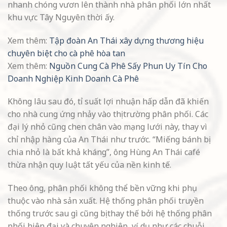
nhanh chóng vươn lên thành nhà phân phối lớn nhất
khu vực Tây Nguyên thời ấy.
Xem thêm:
Tập đoàn An Thái xây dựng thương hiệu
chuyên biệt cho cà phê hòa tan
Xem thêm:
Nguồn Cung Cà Phê Sấy Phun Uy Tín Cho
Doanh Nghiệp Kinh Doanh Cà Phê
Không lâu sau đó, tỉ suất lợi nhuận hấp dẫn đã khiến
cho nhà cung ứng nhảy vào thị trường phân phối. Các
đại lý nhỏ cũng chen chân vào mạng lưới này, thay vì
chỉ nhập hàng của An Thái như trước. “Miếng bánh bị
chia nhỏ là bất khả kháng”, ông Hùng An Thái café
thừa nhận quy luật tất yếu của nền kinh tế.
Theo ông, phân phối không thể bền vững khi phụ
thuộc vào nhà sản xuất. Hệ thống phân phối truyền
thống trước sau gì cũng bị thay thế bởi hệ thống phân
phối hiện đại và chuyên nghiệp, ví dụ như các chuỗi