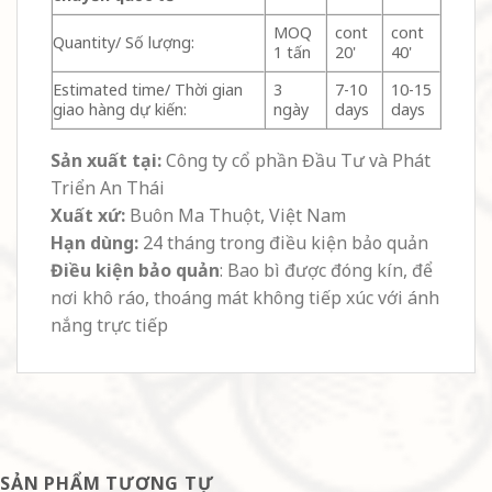
MOQ
cont
cont
Quantity/ Số lượng:
1 tấn
20'
40'
Estimated time/ Thời gian
3
7-10
10-15
giao hàng dự kiến:
ngày
days
days
Sản xuất tại:
Công ty cổ phần Đầu Tư và Phát
Triển An Thái
Xuất xứ:
Buôn Ma Thuột, Việt Nam
Hạn dùng:
24 tháng trong điều kiện bảo quản
Điều kiện bảo quản
: Bao bì được đóng kín, để
nơi khô ráo, thoáng mát không tiếp xúc với ánh
nắng trực tiếp
SẢN PHẨM TƯƠNG TỰ