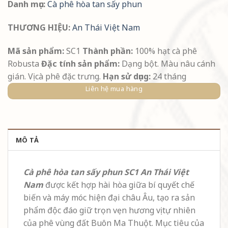
Danh mục:
Cà phê hòa tan sấy phun
THƯƠNG HIỆU:
An Thái Việt Nam
Mã sản phẩm:
SC1
Thành phần:
100% hạt cà phê
Robusta
Đặc tính sản phẩm:
Dạng bột. Màu nâu cánh
gián. Vị cà phê đặc trưng.
Hạn sử dụng:
24 tháng
Liên hệ mua hàng
MÔ TẢ
Cà phê hòa tan sấy phun SC1 An Thái Việt
Nam
được kết hợp hài hòa giữa bí quyết chế
biến và máy móc hiện đại châu Âu, tạo ra sản
phẩm độc đáo giữ trọn vẹn hương vị tự nhiên
của phê vùng đất Buôn Ma Thuột. Mục tiêu của