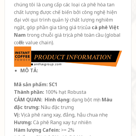
chúng tôi là cung cấp các loại cà phê hòa tan
chất lượng được chế biến bởi công nghệ hiện
đại với qui trình quản lý chất lượng nghiêm
ngặt, góp phần gia tăng giá trị của
cà phê Việt
Nam
trong chuỗi giá trị cà phê toàn cầu (global
coffee value chain).
MÔ TẢ:
Mã sản phẩm: SC1
Thành phần:
100% hạt Robusta
CẢM QUAN:
Hình dạng:
dạng bột mịn
Màu
đặc trưng:
Nâu đặc trưng
Vị:
Vị cà phê rang xay, đắng, hậu chua nhẹ
Hương:
Cà phê Rang xay tự nhiên
Hàm lượng Cafein:
>= 2%