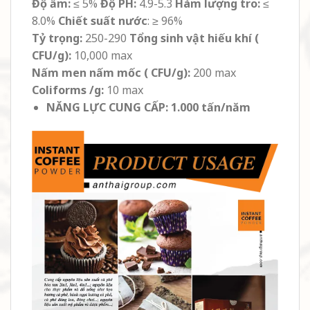
Độ ẩm:
≤ 5%
Độ PH:
4.9-5.3
Hàm lượng tro:
≤
8.0%
Chiết suất nước
: ≥ 96%
Tỷ trọng:
250-290
Tổng sinh vật hiếu khí (
CFU/g):
10,000 max
Nấm men nấm mốc ( CFU/g):
200 max
Coliforms /g:
10 max
NĂNG LỰC CUNG CẤP: 1.000 tấn/năm