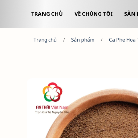
TRANG CHỦ
VỀ CHÚNG TÔI
SẢN 
Trang chủ
/
Sản phẩm
/
Ca Phe Hoa 