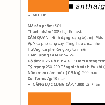
MÔ TẢ:
Mã sản phẩm: SC1
Thành phần:
100% hạt Robusta
CẢM QUAN:
Hình dạng:
dạng bột mịn
Màu 
Vị:
Vị cà phê rang xay, đắng, hậu chua nhẹ
Hương:
Cà phê Rang xay tự nhiên
Hàm lượng Cafein:
>= 2%
Độ ẩm:
≤ 5%
Độ PH:
4.9-5.3
Hàm lượng tro:
Tỷ trọng:
250-290
Tổng sinh vật hiếu khí (
Nấm men nấm mốc ( CFU/g):
200 max
Coliforms /g:
10 max
NĂNG LỰC CUNG CẤP: 1.000 tấn/năm