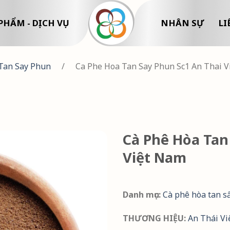
PHẨM - DỊCH VỤ
NHÂN SỰ
LI
Tan Say Phun
/
Ca Phe Hoa Tan Say Phun Sc1 An Thai 
Cà Phê Hòa Tan
Việt Nam
Danh mục:
Cà phê hòa tan s
THƯƠNG HIỆU:
An Thái V