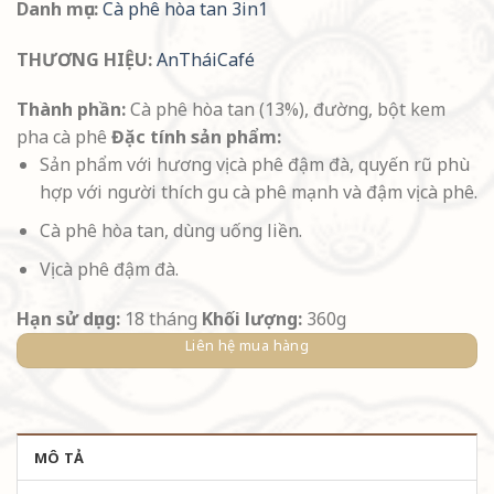
Danh mục:
Cà phê hòa tan 3in1
THƯƠNG HIỆU:
AnTháiCafé
Thành phần:
Cà phê hòa tan (13%), đường, bột kem
pha cà phê
Đặc tính sản phẩm:
Sản phẩm với hương vị cà phê đậm đà, quyến rũ phù
hợp với người thích gu cà phê mạnh và đậm vị cà phê.
Cà phê hòa tan, dùng uống liền.
Vị cà phê đậm đà.
Hạn sử dụng:
18 tháng
Khối lượng:
360g
Liên hệ mua hàng
MÔ TẢ