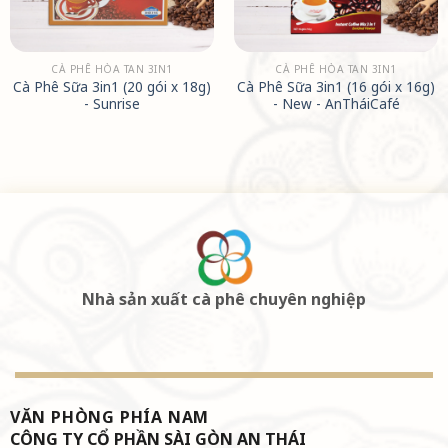
CÀ PHÊ HÒA TAN 3IN1
CÀ PHÊ HÒA TAN 3IN1
Cà Phê Sữa 3in1 (20 gói x 18g)
Cà Phê Sữa 3in1 (16 gói x 16g)
- Sunrise
- New - AnTháiCafé
Nhà sản xuất cà phê chuyên nghiệp
VĂN PHÒNG PHÍA NAM
CÔNG TY CỔ PHẦN SÀI GÒN AN THÁI