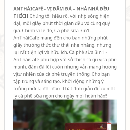
ANTHÁICAFÉ - VỊ ĐẬM ĐÀ – NHÀ NHÀ ĐỀU
THÍCH
Chúng tôi hiểu rõ, với nhịp sống hiện
đại, mỗi giây phút thời gian đều vô cùng quý
giá. Chính vì lẽ đó, Cà phê sữa 3in1 -
AnTháiCafé mang đến cho bạn những phút
giây thưởng thức thư thái nhẹ nhàng, nhưng
lại rất tiện lợi và hữu ích. Cà phê sữa 3in1 -
AnTháiCafé phù hợp với sở thích có gu vị cà phê
mạnh, đậm đà lôi cuốn nhưng vẫn mang hương
vị tự nhiên của cà phê truyền thống. Cho bạn
tập trung và sáng tạo, khởi động những ý
tưởng mới lạ độc đáo. Thật đơn giản để có một
ly cà phê sữa ngon cho ngày mới hoàn hảo!!