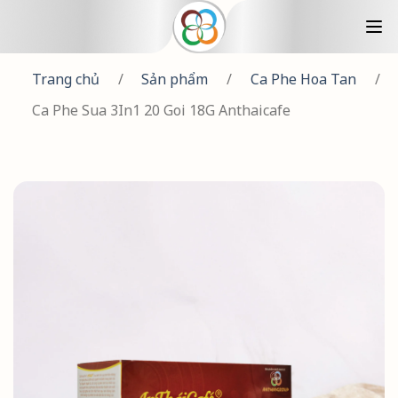
Trang chủ
/
Sản phẩm
/
Ca Phe Hoa Tan
/
Ca Phe Sua 3In1 20 Goi 18G Anthaicafe