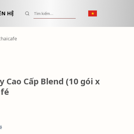
Tìm kiếm:
ÊN HỆ
thaicafe
y Cao Cấp Blend (10 gói x
afé
é