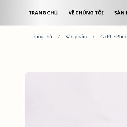
TRANG CHỦ
VỀ CHÚNG TÔI
SẢN 
Trang chủ
/
Sản phẩm
/
Ca Phe Phin