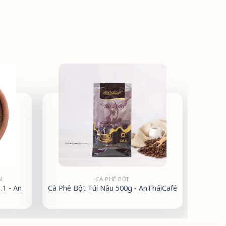
N
CÀ PHÊ BỘT
1 - An
Cà Phê Bột Túi Nâu 500g - AnTháiCafé