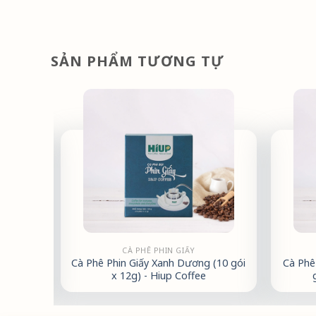
SẢN PHẨM TƯƠNG TỰ
CÀ PHÊ PHIN GIẤY
g - Hiup
Cà Phê Phin Giấy Xanh Dương (10 gói
Cà Phê
x 12g) - Hiup Coffee