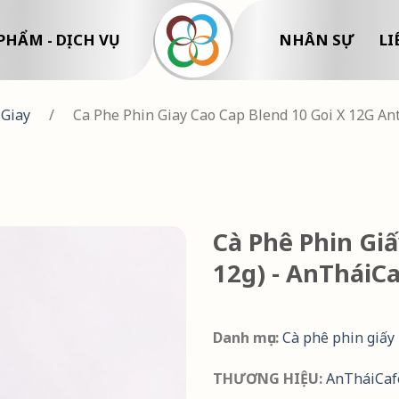
PHẨM - DỊCH VỤ
NHÂN SỰ
LI
 Giay
/
Ca Phe Phin Giay Cao Cap Blend 10 Goi X 12G An
Cà Phê Phin Giấ
12g) - AnTháiC
Danh mục:
Cà phê phin giấy
THƯƠNG HIỆU:
AnTháiCaf