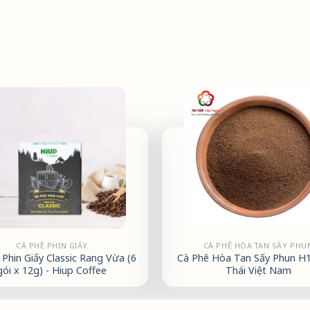
CÀ PHÊ PHIN GIẤY
CÀ PHÊ HÒA TAN SẤY PHU
 Phin Giấy Classic Rang Vừa (6
Cà Phê Hòa Tan Sấy Phun H1.
gói x 12g) - Hiup Coffee
Thái Việt Nam