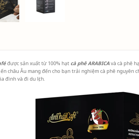
afé
được sản xuất từ 100% hạt
cà phê ARABICA
và cà phê h
n tiến châu Âu mang đến cho bạn trải nghiệm cà phê nguyên c
a đình và đi du lịch.