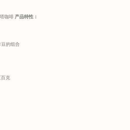
斯塔咖啡
产品特性：
卡豆的组合
五百克