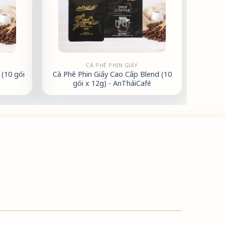
CÀ PHÊ PHIN GIẤY
(10 gói
Cà Phê Phin Giấy Cao Cấp Blend (10
gói x 12g) - AnTháiCafé