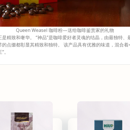
Queen Weasel 咖啡粉—送给咖啡鉴赏家的礼物
味的正是精致和奢华。 “神品”是咖啡爱好者灵魂的结晶，由最独特、最
节的点缀都彰显其精致和独特。 该产品具有优雅的味道，混合着
王”。