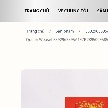
TRANG CHỦ
VỀ CHÚNG TÔI
SẢN 
Trang chủ
/
Sản phẩm
/
E59296E595
Queen Weasel E59296E595A1E7B289500E58