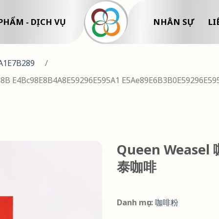
PHẨM - DỊCH VỤ
NHÂN SỰ
LI
A1E7B289
/
58B E4Bc98E8B4A8E59296E595A1 E5Ae89E6B3B0E59296E59
Queen Wease
泰咖啡
Danh mục:
咖啡粉