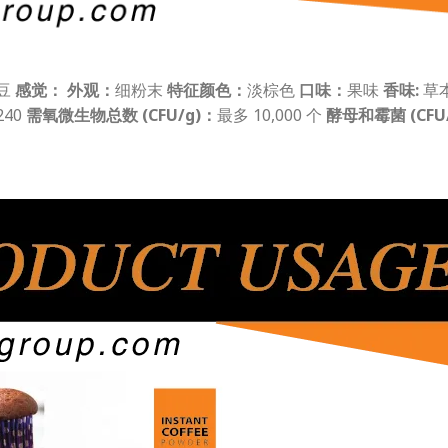
豆
感觉：
外观：
细粉末
特征颜色：
淡棕色
口味：
果味
香味:
草
240
需氧微生物总数 (CFU/g)：
最多 10,000 个
酵母和霉菌 (CFU