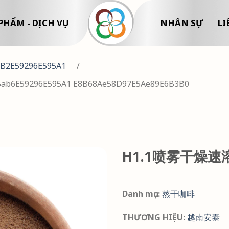
PHẨM - DỊCH VỤ
NHÂN SỰ
LI
B2E59296E595A1
/
Bab6E59296E595A1 E8B68Ae58D97E5Ae89E6B3B0
H1.1喷雾干燥速
Danh mục:
蒸干咖啡
THƯƠNG HIỆU:
越南安泰