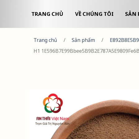
TRANG CHỦ
VỀ CHÚNG TÔI
SẢN 
Trang chủ
/
Sản phẩm
/
E892B8E5B9
H1 1E596B7E99Bbee5B9B2E787A5E9809Fe6