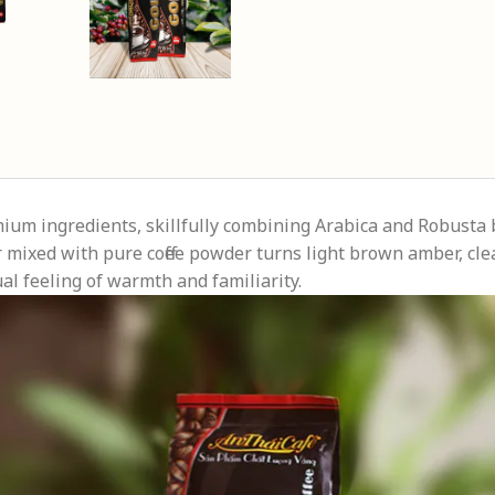
um ingredients, skillfully combining Arabica and Robusta bea
r mixed with pure coffee powder turns light brown amber, clea
al feeling of warmth and familiarity.