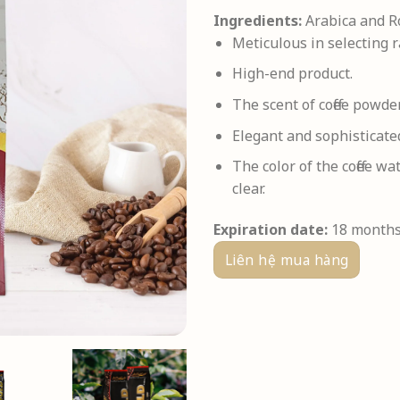
Ingredients:
Arabica and Ro
Meticulous in selecting 
High-end product.
The scent of coffee powde
Elegant and sophisticated
The color of the coffee w
clear.
Expiration date:
18 month
Liên hệ mua hàng