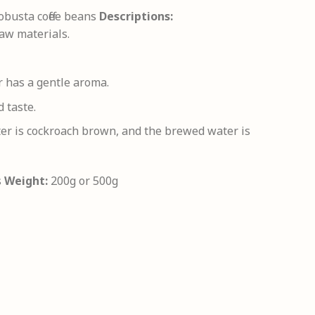
busta coffee beans
Descriptions:
raw materials.
r has a gentle aroma.
 taste.
ater is cockroach brown, and the brewed water is
s
Weight:
200g or 500g