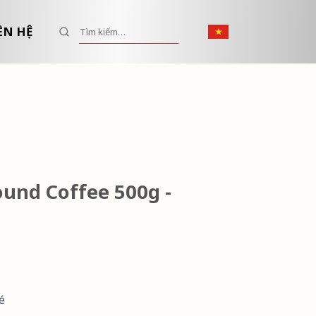
Tìm kiếm:
ÊN HỆ
ound Coffee 500g -
é