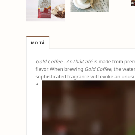
MÔ TẢ
Gold Coffee - AnTháiCafé
is made from premi
flavor. When brewing
Gold Coffee
, the wate
sophisticated fragrance will evoke an unusu