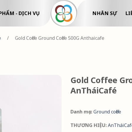
PHẨM - DỊCH VỤ
NHÂN SỰ
LI
e
/
Gold Coffee Ground Coffee 500G Anthaicafe
Gold Coffee Gr
AnTháiCafé
Danh mục:
Ground coffee
THƯƠNG HIỆU:
AnTháiCaf