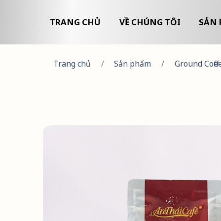
TRANG CHỦ
VỀ CHÚNG TÔI
SẢN 
Trang chủ
/
Sản phẩm
/
Ground Coffe