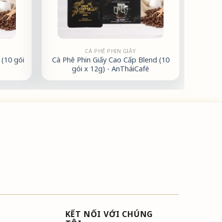
CÀ PHÊ PHIN GIẤY
(10 gói
Cà Phê Phin Giấy Cao Cấp Blend (10
gói x 12g) - AnTháiCafé
KẾT NỐI VỚI CHÚNG