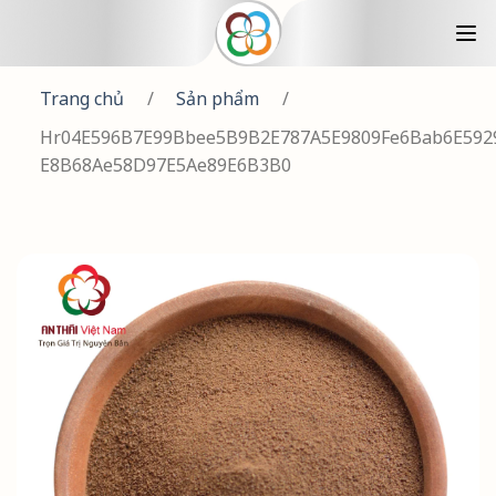
Trang chủ
/
Sản phẩm
/
Hr04E596B7E99Bbee5B9B2E787A5E9809Fe6Bab6E592
E8B68Ae58D97E5Ae89E6B3B0