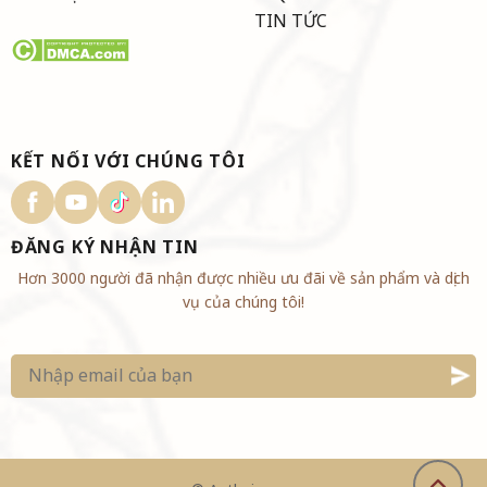
TIN TỨC
KẾT NỐI VỚI CHÚNG TÔI
ĐĂNG KÝ NHẬN TIN
Hơn 3000 người đã nhận được nhiều ưu đãi về sản phẩm và dịch
vụ của chúng tôi!