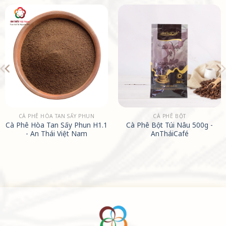
CÀ PHÊ HÒA TAN SẤY PHUN
CÀ PHÊ BỘT
Cà Phê Hòa Tan Sấy Phun H1.1
Cà Phê Bột Túi Nâu 500g -
- An Thái Việt Nam
AnTháiCafé