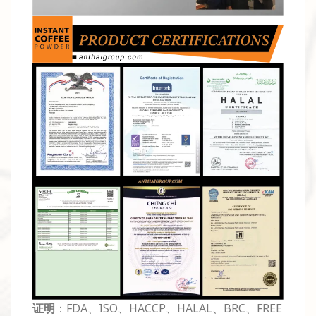
证明
：FDA、ISO、HACCP、HALAL、BRC、FREE