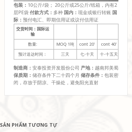
包装：
10公斤/袋； 20公斤或25公斤/纸箱，内有2
层PE袋
付款方式：
多种
国内：
现金或银行转账
国
际：
预付电汇、即期信用证或议付信用证
交货时间：国际运
输
数量:
MOQ 1吨
cont 20'
cont 40'
预计送达时间：
三天
七-十天
十-十五天
制造商：
安泰投资开发股份公司
产地：
越南邦美蜀
保质期：
储存条件下二十四个月
储存条件：
包装密
闭，存放于阴凉、干燥处，避免阳光直射
SẢN PHẨM TƯƠNG TỰ