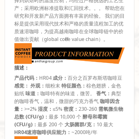
择到烘焙时的温度控制，均经过严格挑选的工艺生
产；采用欧洲标准提取和汇回技术。。。 帮助您在
研究和开发新产品方面拥有丰富的经验。 我们的目
标是提供采用现代技术和严格的质量流程加工的优
质速溶咖啡，为提高越南咖啡在全球咖啡链中的价
值做出贡献（global coffee value chain）。
描述：
产品代码：
HR04
成分：
百分之百罗布斯塔咖啡豆
感觉：
外观：
细粉末
特征颜色：
棕色翅膀，金色
贴纸
味道：
咖啡特有的味道，微苦。
香气：
典型
的咖啡香气，温和，微甜的巧克力香气
咖啡因含
量：
>=2%
湿度：
≤5%
密度：
230-260
需氧微生物
总数 (CFU/g)：
最多 10,000 个
酵母和霉菌
(CFU/g)：
最多 200 个
大肠菌群/克：
10 最大
HR04速溶咖啡供应能力：
~2000吨/年