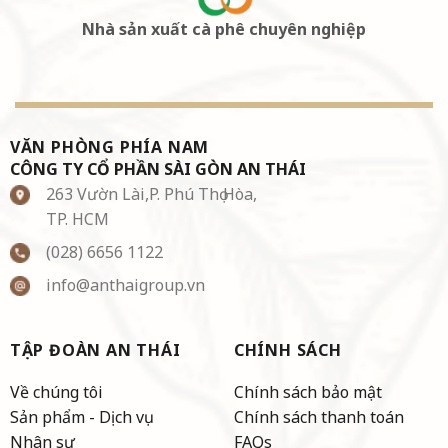
Nhà sản xuất cà phê chuyên nghiệp
VĂN PHÒNG PHÍA NAM
CÔNG TY CỔ PHẦN SÀI GÒN AN THÁI
263 Vườn Lài,P. Phú Thọ Hòa,
TP. HCM
(028) 6656 1122
info@anthaigroup.vn
TẬP ĐOÀN AN THÁI
CHÍNH SÁCH
Về chúng tôi
Chính sách bảo mật
Sản phẩm - Dịch vụ
Chính sách thanh toán
Nhân sự
FAQs