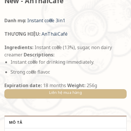
New - AnTháiCafé
Danh mục:
Instant coffee 3in1
THƯƠNG HIỆU:
AnTháiCafé
Ingredients:
Instant coffee (13%), sugar, non dairy
creamer
Descriptions:
Instant coffee for drinking immediately.
Strong coffee flavor.
Expiration date:
18 months
Weight:
256g
Liên hệ mua hàng
MÔ TẢ