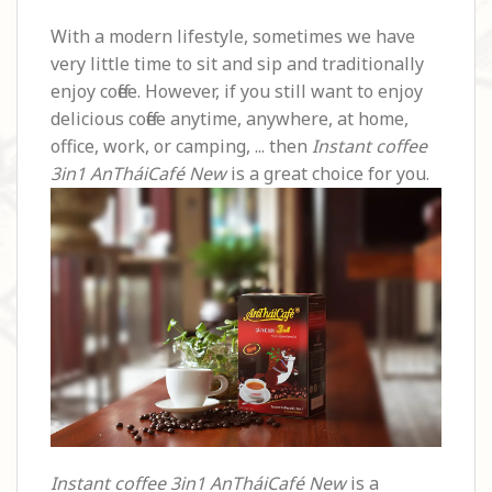
With a modern lifestyle, sometimes we have
very little time to sit and sip and traditionally
enjoy coffee. However, if you still want to enjoy
delicious coffee anytime, anywhere, at home,
office, work, or
camping,
...
then
Instant coffee
3in1 AnTháiCafé New
is
a great
choice for you.
Instant coffee 3in1 AnTháiCafé New
is a