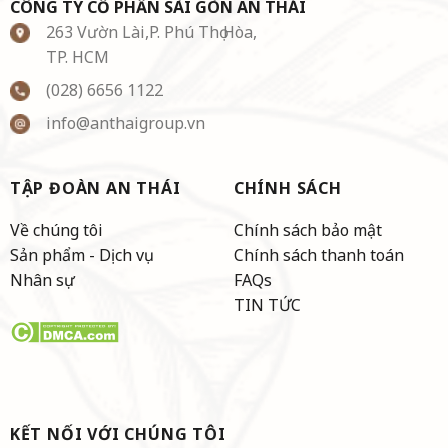
CÔNG TY CỔ PHẦN SÀI GÒN AN THÁI
263 Vườn Lài,P. Phú Thọ Hòa,
TP. HCM
(028) 6656 1122
info@anthaigroup.vn
TẬP ĐOÀN AN THÁI
CHÍNH SÁCH
Về chúng tôi
Chính sách bảo mật
Sản phẩm - Dịch vụ
Chính sách thanh toán
Nhân sự
FAQs
TIN TỨC
KẾT NỐI VỚI CHÚNG TÔI